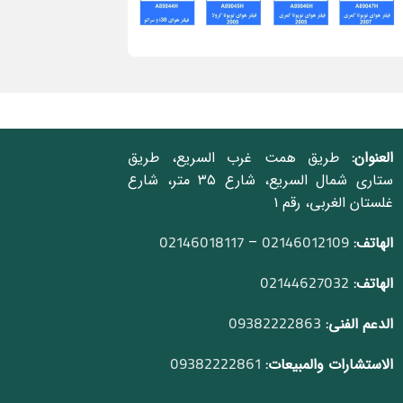
العنوان:
طريق همت غرب السريع، طريق
ستاري شمال السريع، شارع ٣٥ متر، شارع
غلستان الغربي، رقم ١
الهاتف:
–
02146018117
02146012109
الهاتف:
02144627032
الدعم الفني:
09382222863
الاستشارات والمبيعات:
09382222861