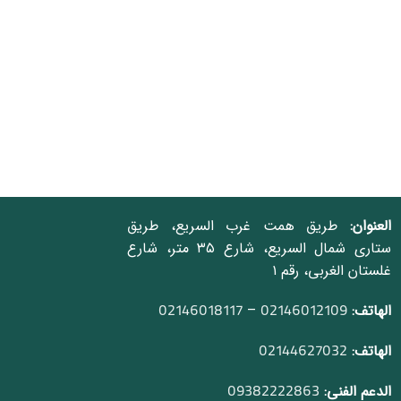
العنوان:
طريق همت غرب السريع، طريق
ستاري شمال السريع، شارع ٣٥ متر، شارع
غلستان الغربي، رقم ١
الهاتف:
–
02146018117
02146012109
الهاتف:
02144627032
الدعم الفني:
09382222863