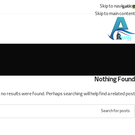
Skip to navigation
العربية
Skip to main content
Nothing Found
 no results were found. Perhaps searching will help find a related post.