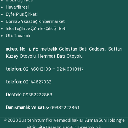
Mobina Şirketi
Hava filtresi
Eyfel Plus Şirketi
Dorna 24 saat açık hipermarket
Sika Tuğla ve Çömlekçilik Şirketi
Ütü Tavakoli
adres:
No. 1, 35 metrelik Golestan Batı Caddesi, Sattari
Kuzey Otoyolu, Hemmat Batı Otoyolu
telefon:
–
02146012109
02146018117
telefon:
02144627032
Destek:
09382222863
Danışmanlık ve satış:
09382222861
© 2023 Bu sitenin tüm fikri ve maddi hakları
Arman Sun Holding
'e