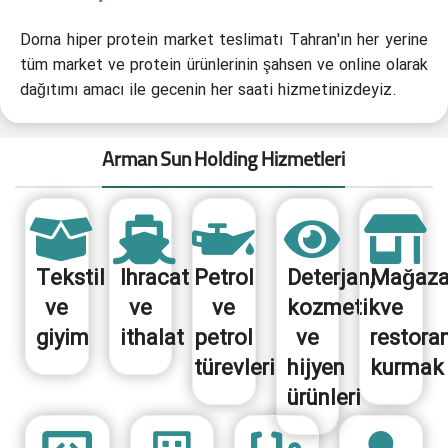
Dorna hiper protein market teslimatı Tahran'ın her yerine
tüm market ve protein ürünlerinin şahsen ve online olarak
dağıtımı amacı ile gecenin her saati hizmetinizdeyiz.
Arman Sun Holding Hizmetleri
Tekstil
Ihracat
Petrol
Deterjan,
Mağaz
ve
ve
ve
kozmetik
ve
giyim
ithalat
petrol
ve
restora
türevleri
hijyen
kurmak
ürünleri