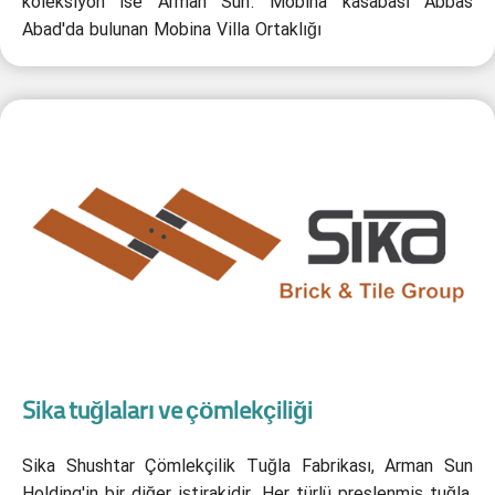
koleksiyon ise Arman Sun. Mobina kasabası Abbas
Abad'da bulunan Mobina Villa Ortaklığı
Sika tuğlaları ve çömlekçiliği
Sika Shushtar Çömlekçilik Tuğla Fabrikası, Arman Sun
Holding'in bir diğer iştirakidir. Her türlü preslenmiş tuğla,