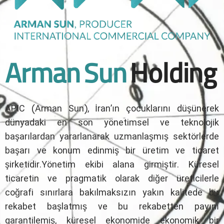
Arman Sun
Holding
APIC (Arman Sun), İran’ın çocuklarını düşünerek
dünyadaki en son yönetimsel ve teknolojik
başarılardan yararlanarak uzmanlaşmış sektörlerde
başarı ve konum edinmiş bir üretim ve ticaret
şirketidir.Yönetim ekibi alana girmiştir. Küresel
ticaretin ve pragmatik olarak diğer üreticilerle
coğrafi sınırlara bakılmaksızın yakın kalitede bir
rekabet başlatmış ve bu rekabetten payını
garantilemiş, küresel ekonomide ekonomik bir