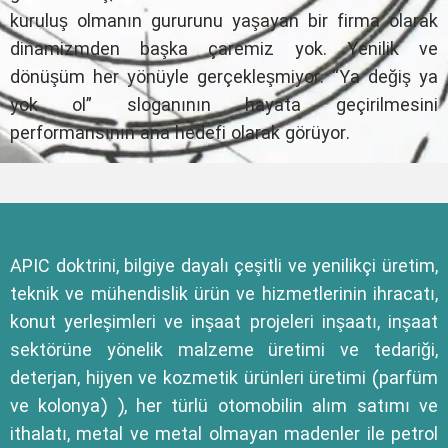
kuruluş olmanın gururunu yaşayan bir firma olarak
dinamizmden başka çaremiz yok. Yenilik ve
dönüşüm her yönüyle gerçekleşmiyor. “Ya değiş ya
yok ol” sloganının hayata geçirilmesini
performansının ana hedefi olarak görüyor.
APIC doktrini, bilgiye dayalı çeşitli ve yenilikçi üretim,
teknik ve mühendislik ürün ve hizmetlerinin ihracatı,
konut yerleşimleri ve inşaat projeleri inşaatı, inşaat
sektörüne yönelik malzeme üretimi ve tedariği,
deterjan, hijyen ve kozmetik ürünleri üretimi (parfüm
ve kolonya) ), her türlü otomobilin alım satımı ve
ithalatı, metal ve metal olmayan madenler ile petrol