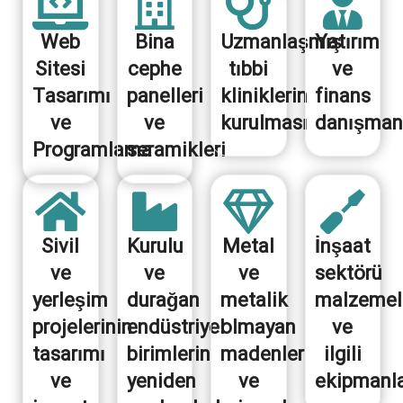
Web
Bina
Uzmanlaşmış
Yatırım
Sitesi
cephe
tıbbi
ve
Tasarımı
panelleri
kliniklerin
finans
ve
ve
kurulması
danışmanl
Programlama
seramikleri
Sivil
Kurulu
Metal
İnşaat
ve
ve
ve
sektörü
yerleşim
durağan
metalik
malzemel
projelerinin
endüstriyel
olmayan
ve
tasarımı
birimlerin
madenler
ilgili
ve
yeniden
ve
ekipmanl