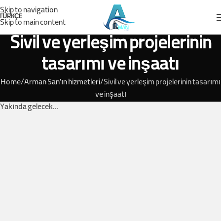
Skip to navigation
TÜRKÇE
Skip to main content
Sivil ve yerleşim projelerinin
tasarımı ve inşaatı
Home
Arman San’ın hizmetleri
Sivil ve yerleşim projelerinin tasarımı
ve inşaatı
Yakında gelecek…